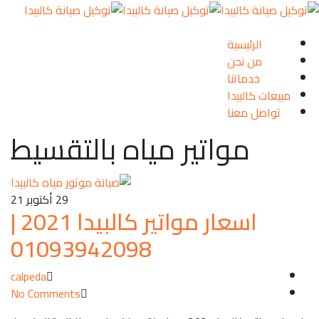
ة
ن
ا
ا
ا
اتير مياه بالتقسيط
29
أكتوبر 21
اسعار مواتير كالبيدا 2021 |
01093942098
calpeda
No Comments